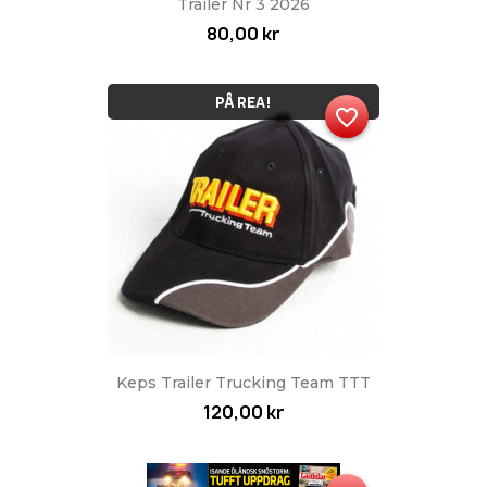
Trailer Nr 3 2026
80,00 kr
PÅ REA!
favorite_border
Keps Trailer Trucking Team TTT
120,00 kr