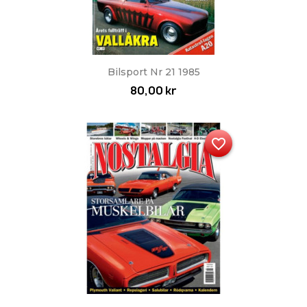
Bilsport Nr 21 1985
80,00 kr
favorite_border