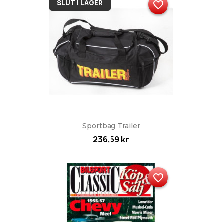
SLUT I LAGER
favorite_border
Sportbag Trailer
236,59 kr
favorite_border