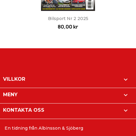
Bilsport Nr 2 2025
80,00 kr

VILLKOR

MENY

KONTAKTA OSS
En tidning från Albinsson & Sjöberg