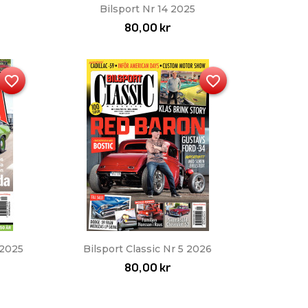
Snabbvy

Bilsport Nr 14 2025
80,00 kr
favorite_border
favorite_border
Snabbvy

 2025
Bilsport Classic Nr 5 2026
80,00 kr