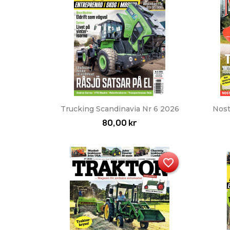
Snabbvy

Trucking Scandinavia Nr 6 2026
Nost
80,00 kr
favorite_border