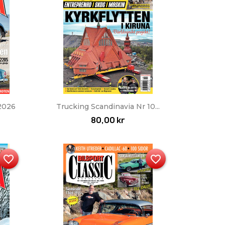
Snabbvy

 2026
Trucking Scandinavia Nr 10...
80,00 kr
favorite_border
favorite_border