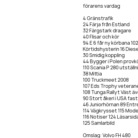
förarens vardag
4 Gränstrafik
24 Färja från Estland
32 Färgstark dragare
40 Flisar och kör
94 E 6 får ny körbana 102
Körtidshysterin 16 Dies
30 Smidig koppling
44 Bygger i Polen provk
110 Scania P 280 utställn
38 Mittia
100 Truckmeet 2008
107 Eds Trophy veteran
108 Tunga Rallyt Väst ä
90 Stort åkeri i USA fast
46 Juniorhörnan 89 Ent
114 Vägkrysset 115 Mode
116 Notiser 124 Läsarsid
125 Samlarbild
Omslag: Volvo FH 480