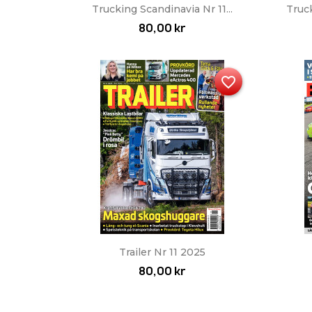
Snabbvy

Trucking Scandinavia Nr 11...
Truc
80,00 kr
favorite_border
Snabbvy

Trailer Nr 11 2025
80,00 kr