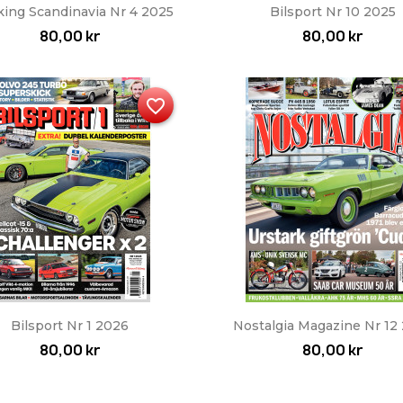
Snabbvy
Snabbvy


king Scandinavia Nr 4 2025
Bilsport Nr 10 2025
80,00 kr
80,00 kr
favorite_border
Snabbvy
Snabbvy


Bilsport Nr 1 2026
Nostalgia Magazine Nr 12
80,00 kr
80,00 kr