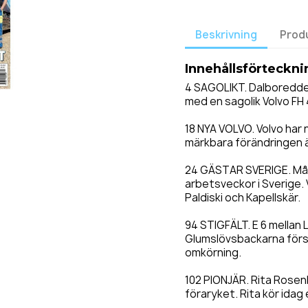
Beskrivning
Prod
Innehållsförteckni
4 SAGOLIKT. Dalboreddens
med en sagolik Volvo FH
18 NYA VOLVO. Volvo har
märkbara förändringen är
24 GÄSTAR SVERIGE. Mång
arbetsveckor i Sverige. 
Paldiski och Kapellskär.
94 STIGFÄLT. E 6 mellan
Glumslövsbackarna förse
omkörning.
102 PIONJÄR. Rita Rosenbl
föraryket. Rita kör idag 