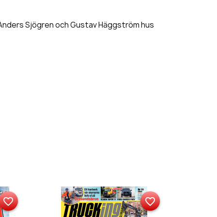
 Anders Sjögren och Gustav Häggström hus
favorite_border
favorite_border