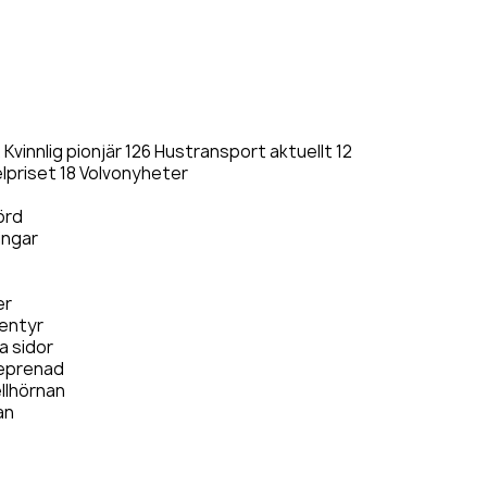
 Kvinnlig pionjär 126 Hustransport aktuellt 12
elpriset 18 Volvonyheter
örd
ingar
er
ventyr
a sidor
reprenad
llhörnan
an