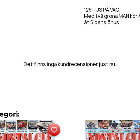
126 HUS PÅ VÄG.
Med två gröna MAN kör
åt Sidensjöhus.
Det finns inga kundrecensioner just nu.
egori:
favorite_border