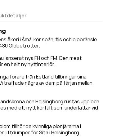
uktdetaljer
ng
 Åkeri i Åmål kör spån, flis och biobränsle
 480 Globetrotter.
 nu lanserat nya FH och FM. Den mest
 en helt ny hyttinteriör.
a förare från Estland tillbringar sina
Vi träffade några av dem på färjan mellan
 Landskrona och Helsingborg rustas upp och
s med ett nytt körfält som underlättar vid
om tillhör de kvinnliga pionjärerna i
en liftdumper för Sita i Helsingborg.