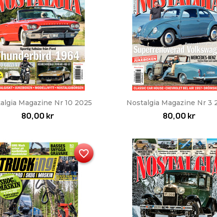
Snabbvy
Snabbvy


algia Magazine Nr 10 2025
Nostalgia Magazine Nr 3
80,00 kr
80,00 kr
favorite_border