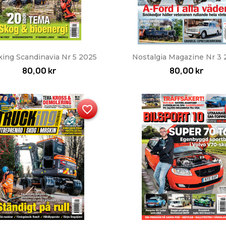
Snabbvy
Snabbvy


king Scandinavia Nr 5 2025
Nostalgia Magazine Nr 3 
80,00 kr
80,00 kr
favorite_border