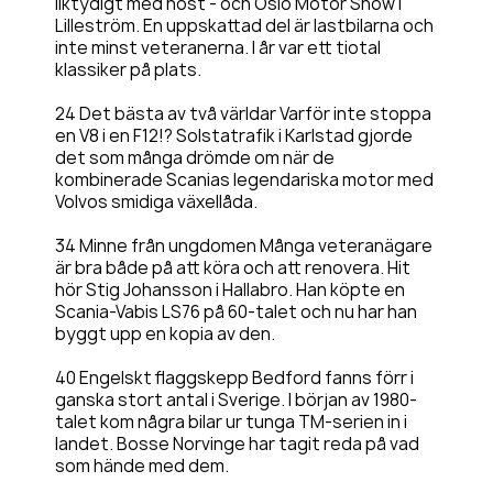
liktydigt med höst - och Oslo Motor Show i
Lilleström. En uppskattad del är lastbilarna och
inte minst veteranerna. I år var ett tiotal
klassiker på plats.
24 Det bästa av två världar Varför inte stoppa
en V8 i en F12!? Solstatrafik i Karlstad gjorde
det som många drömde om när de
kombinerade Scanias legendariska motor med
Volvos smidiga växellåda.
34 Minne från ungdomen Många veteranägare
är bra både på att köra och att renovera. Hit
hör Stig Johansson i Hallabro. Han köpte en
Scania-Vabis LS76 på 60-talet och nu har han
byggt upp en kopia av den.
40 Engelskt flaggskepp Bedford fanns förr i
ganska stort antal i Sverige. I början av 1980-
talet kom några bilar ur tunga TM-serien in i
landet. Bosse Norvinge har tagit reda på vad
som hände med dem.