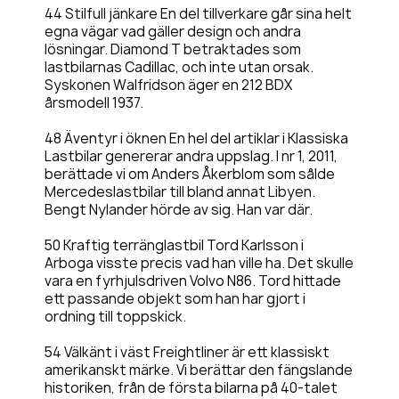
44 Stilfull jänkare En del tillverkare går sina helt
egna vägar vad gäller design och andra
lösningar. Diamond T betraktades som
lastbilarnas Cadillac, och inte utan orsak.
Syskonen Walfridson äger en 212 BDX
årsmodell 1937.
48 Äventyr i öknen En hel del artiklar i Klassiska
Lastbilar genererar andra uppslag. I nr 1, 2011,
berättade vi om Anders Åkerblom som sålde
Mercedeslastbilar till bland annat Libyen.
Bengt Nylander hörde av sig. Han var där.
50 Kraftig terränglastbil Tord Karlsson i
Arboga visste precis vad han ville ha. Det skulle
vara en fyrhjulsdriven Volvo N86. Tord hittade
ett passande objekt som han har gjort i
ordning till toppskick.
54 Välkänt i väst Freightliner är ett klassiskt
amerikanskt märke. Vi berättar den fängslande
historiken, från de första bilarna på 40-talet