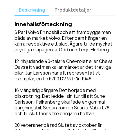
Beskrivning
Produktdetaljer
Innehållsförteckning
6 Par i Volvo En nosbil och ett frambygge men
båda av märket Volvo. Efter dem hänger en
kärra respektive ett släp. Ägare till de mycket
prydliga ekipagen är Odd och Terje Ekeberg.
12 Inbjudande 40-talare Chevrolet eller Cheva.
Oavsett vad man kallar märket är det trevliga
bilar. Jan Larsson har ett representativt
exemplar, en fin 6700 DV73 från 1946.
16 Mångårig bärgare Det började med
bilskrotning. Det ledde i sin tur till att Sune
Carlsson i Falkenberg skaffade en gammal
bärgningsbil. Sedan kom en Scania-Vabis L76
och till slut fanns tre bärgare i flottan.
20 Veteraner på rad Slutet av oktober är