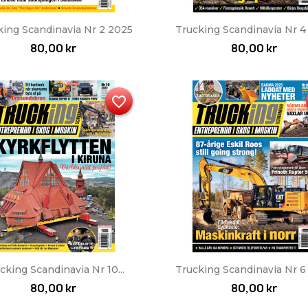
Snabbvy
Snabbvy


king Scandinavia Nr 2 2025
Trucking Scandinavia Nr 4
80,00 kr
80,00 kr
favorite_border
Snabbvy
Snabbvy


cking Scandinavia Nr 10...
Trucking Scandinavia Nr 6
80,00 kr
80,00 kr