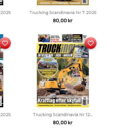
Snabbvy

 2025
Trucking Scandinavia Nr 7 2025
80,00 kr
favorite_border
favorite_border
Snabbvy

 2025
Trucking Scandinavia Nr 12...
80,00 kr