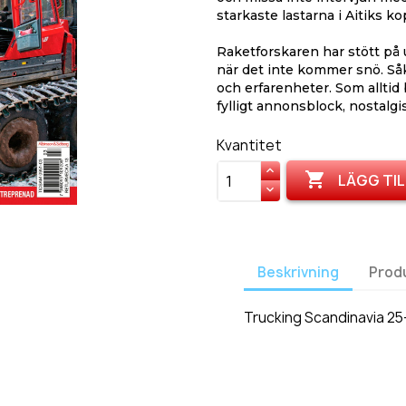
starkaste lastarna i Aitiks k
Raketforskaren har stött p
när det inte kommer snö. Såk
och erfarenheter. Som alltid
fylligt annonsblock, nostalgi
Kvantitet

LÄGG TIL
Beskrivning
Prod
Trucking Scandinavia 25