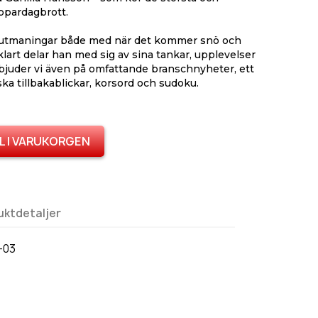
oppardagbrott.
å utmaningar både med när det kommer snö och
lart delar han med sig av sina tankar, upplevelser
 bjuder vi även på omfattande branschnyheter, ett
ska tillbakablickar, korsord och sudoku.
L I VARUKORGEN
uktdetaljer
-03