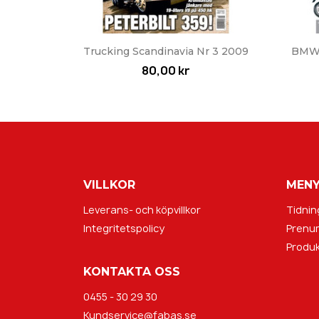
Snabbvy

Trucking Scandinavia Nr 3 2009
BMW 
80,00 kr
VILLKOR
MEN
Leverans- och köpvillkor
Tidnin
Integritetspolicy
Prenu
Produk
KONTAKTA OSS
0455 - 30 29 30
Kundservice@fabas.se