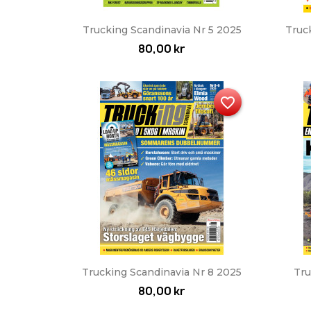
Snabbvy

Trucking Scandinavia Nr 5 2025
Truc
80,00 kr
favorite_border
Snabbvy

Trucking Scandinavia Nr 8 2025
Tru
80,00 kr