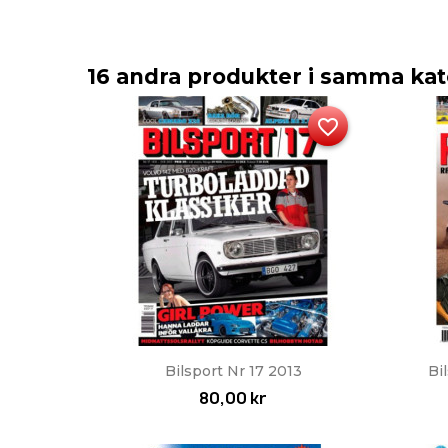
16 andra produkter i samma kat
favorite_border
Snabbvy

Bilsport Nr 17 2013
Bi
80,00 kr