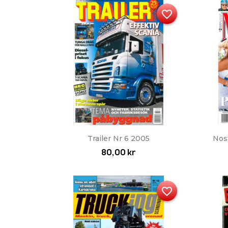
favorite_border
Snabbvy

Trailer Nr 6 2005
Nos
80,00 kr
favorite_border