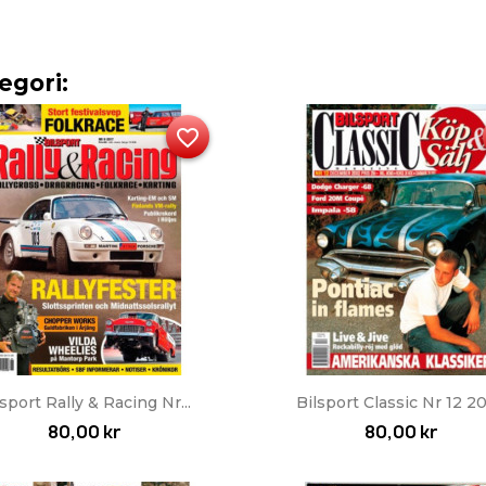
egori:
favorite_border
Snabbvy
Snabbvy


lsport Rally & Racing Nr...
Bilsport Classic Nr 12 2
80,00 kr
80,00 kr