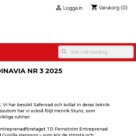
shopping_cart

Varukorg
(0)
Logga in
search
NAVIA NR 3 2025
Vi har besökt Saferoad och kollat in deras teknik
ssutom har vi också följt Henrik Stunz, som
iktiga rutiner.
entreprenadföretaget TD Fernström Entreprenad
d Gunilla Hansson – som kör de största och