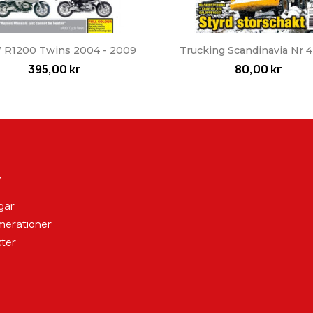
Snabbvy
Snabbvy


R1200 Twins 2004 - 2009
Trucking Scandinavia Nr 4
395,00 kr
80,00 kr
Y
gar
merationer
ter