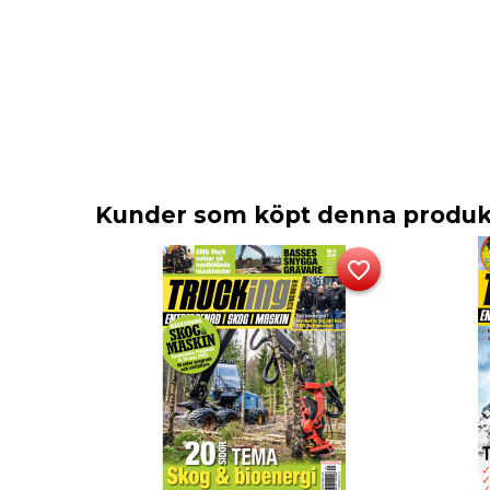
Kunder som köpt denna produkt
favorite_border