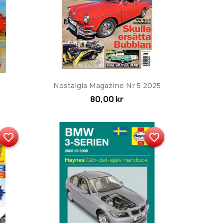
Snabbvy

Nostalgia Magazine Nr 5 2025
80,00 kr
favorite_border
favorite_border