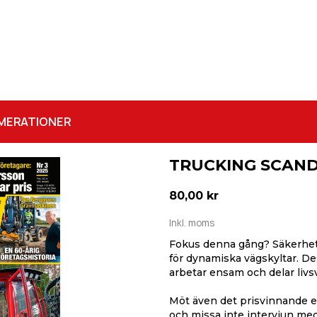
MERATIONER
TRUCKING SCANDI
80,00 kr
Inkl. moms
Fokus denna gång? Säkerhet. 
för dynamiska vägskyltar. De
arbetar ensam och delar livsv
Möt även det prisvinnande 
och missa inte intervjun me