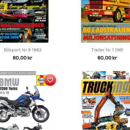
Snabbvy
Snabbvy


Bilsport Nr 9 1982
Trailer Nr 1 1981
80,00 kr
80,00 kr
favorite_border