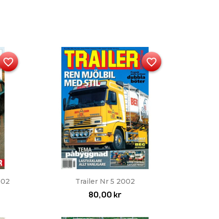
favorite_border
favorite_border
Snabbvy

002
Trailer Nr 5 2002
80,00 kr