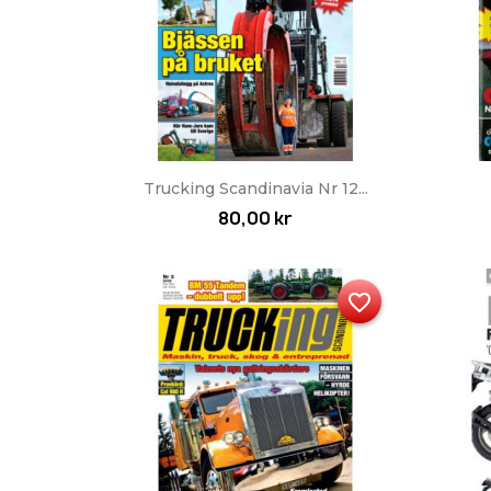
Snabbvy

Trucking Scandinavia Nr 12...
80,00 kr
favorite_border