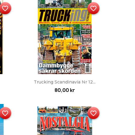
favorite_border
favorite_border
Snabbvy

Trucking Scandinavia Nr 12...
80,00 kr
favorite_border
favorite_border