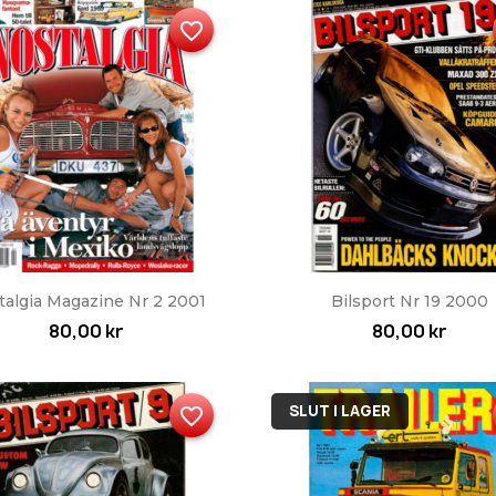
favorite_border
Snabbvy
Snabbvy


talgia Magazine Nr 2 2001
Bilsport Nr 19 2000
80,00 kr
80,00 kr
SLUT I LAGER
favorite_border