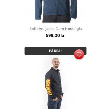
Softshelljacka Dam Nostalgia
599,00 kr
PÅ REA!
favorite_border