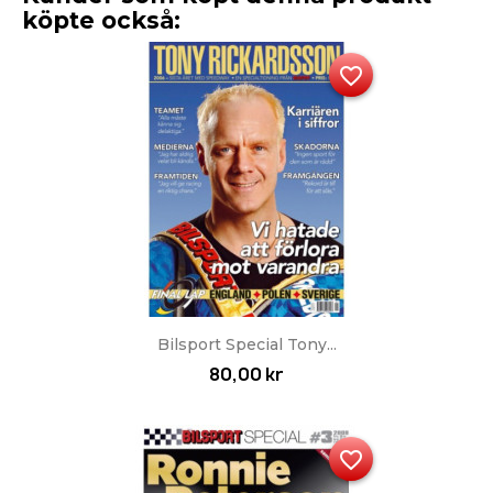
köpte också:
favorite_border
Bilsport Special Tony...
80,00 kr
favorite_border