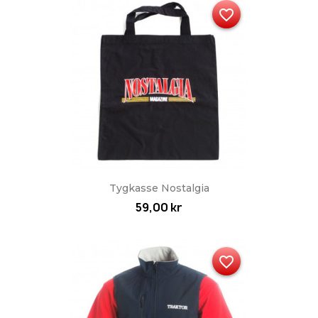
favorite_border
Tygkasse Nostalgia
59,00 kr
favorite_border