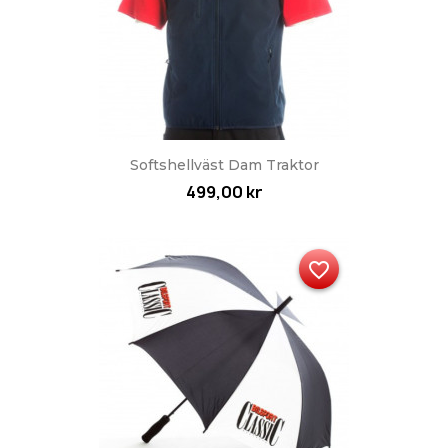
Softshellväst Dam Traktor
499,00 kr
favorite_border