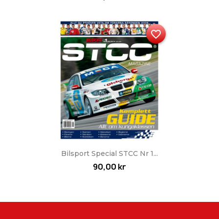
favorite_border
Bilsport Special STCC Nr 1...
90,00 kr