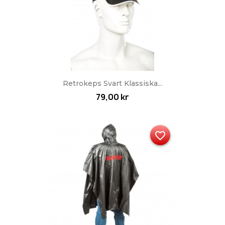
Retrokeps Svart Klassiska...
79,00 kr
favorite_border