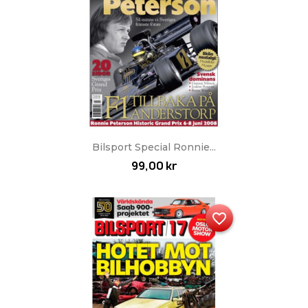
Bilsport Special Ronnie...
99,00 kr
favorite_border