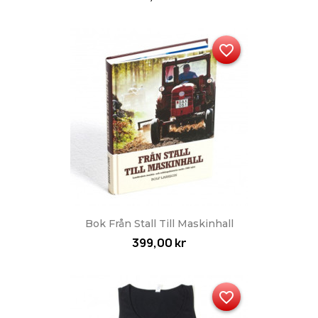
favorite_border
Bok Från Stall Till Maskinhall
399,00 kr
favorite_border