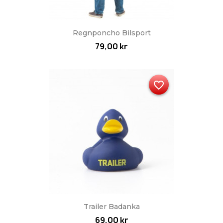
Regnponcho Bilsport
79,00 kr
favorite_border
Trailer Badanka
69,00 kr