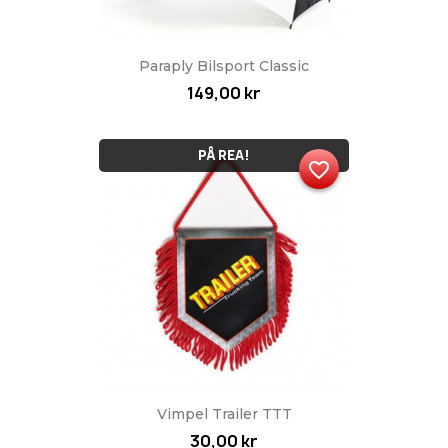
Paraply Bilsport Classic
149,00 kr
PÅ REA!
favorite_border
Vimpel Trailer TTT
30,00 kr