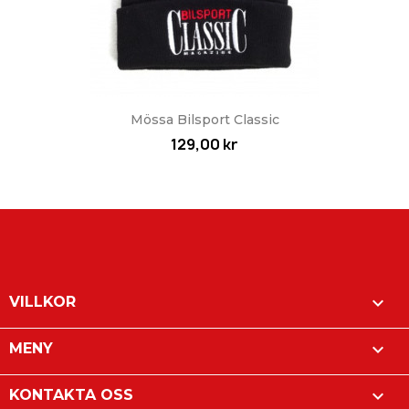
Mössa Bilsport Classic
129,00 kr

VILLKOR

MENY

KONTAKTA OSS