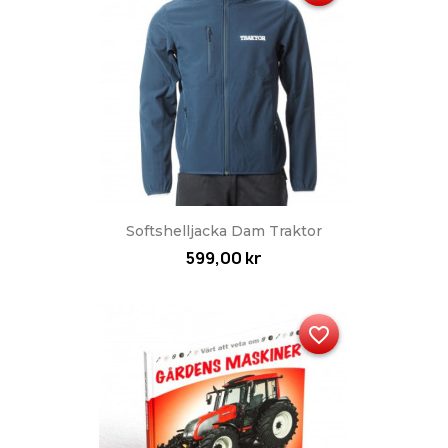
Softshelljacka Dam Traktor
599,00 kr
favorite_border