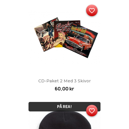
favorite_border
CD-Paket 2 Med 3 Skivor
60,00 kr
PÅ REA!
favorite_border