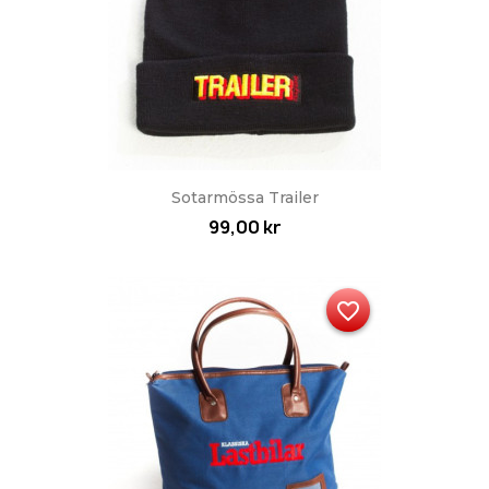
Sotarmössa Trailer
99,00 kr
favorite_border