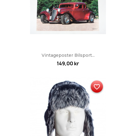
Vintageposter Bilsport...
149,00 kr
favorite_border