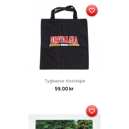
favorite_border
Tygkasse Nostalgia
59,00 kr
favorite_border