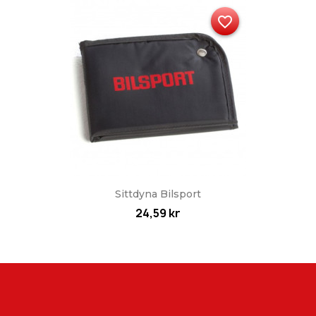
favorite_border
Sittdyna Bilsport
24,59 kr