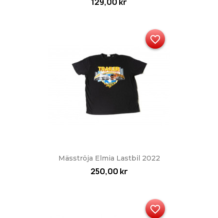
129,00 kr
favorite_border
Mäsströja Elmia Lastbil 2022
250,00 kr
favorite_border