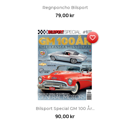
Regnponcho Bilsport
79,00 kr
favorite_border
Bilsport Special GM 100 År...
90,00 kr