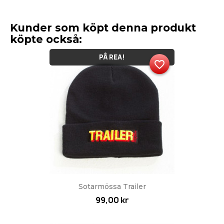
Kunder som köpt denna produkt
köpte också:
PÅ REA!
favorite_border
Sotarmössa Trailer
99,00 kr