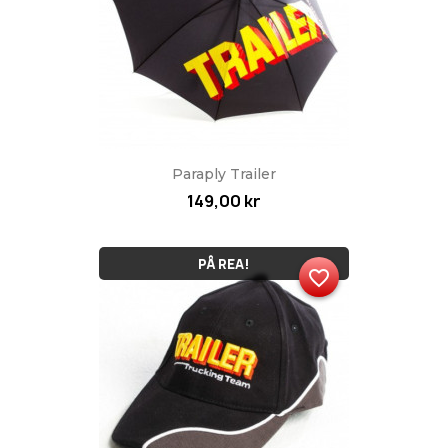
Paraply Trailer
149,00 kr
PÅ REA!
favorite_border