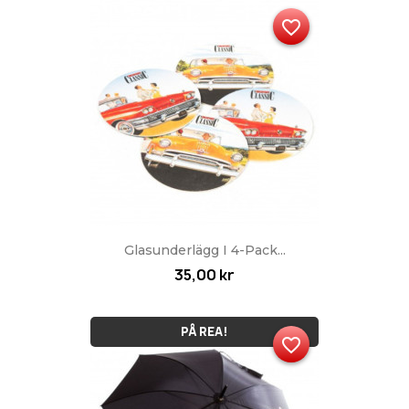
favorite_border
Glasunderlägg I 4-Pack...
35,00 kr
PÅ REA!
favorite_border