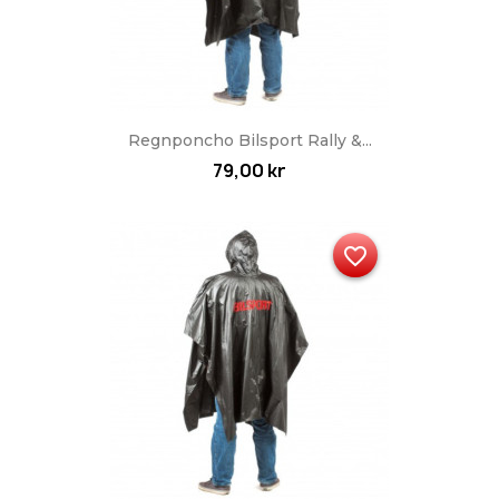
Regnponcho Bilsport Rally &...
79,00 kr
favorite_border