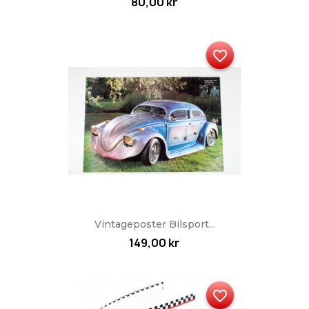
80,00 kr
favorite_border
Vintageposter Bilsport...
149,00 kr
favorite_border