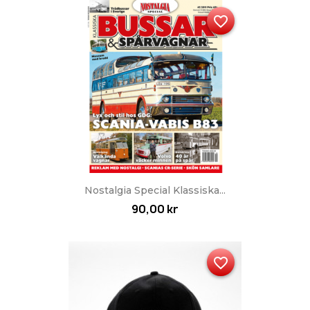
favorite_border
Nostalgia Special Klassiska...
90,00 kr
favorite_border