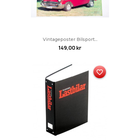
Vintageposter Bilsport...
149,00 kr
favorite_border