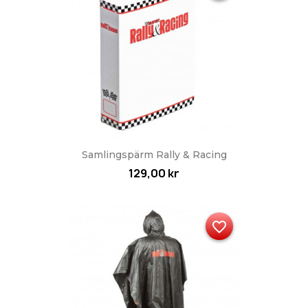
Samlingspärm Rally & Racing
129,00 kr
favorite_border