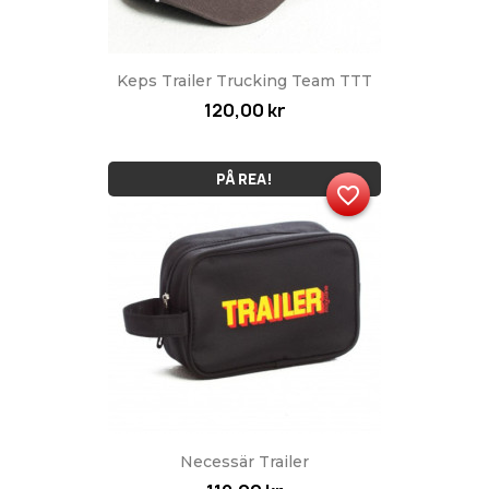
Keps Trailer Trucking Team TTT
120,00 kr
PÅ REA!
favorite_border
Necessär Trailer