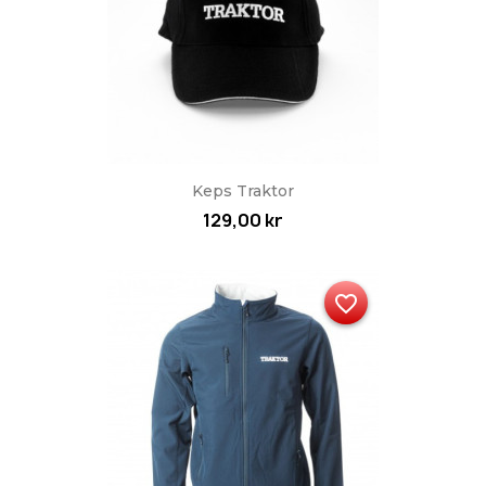
Keps Traktor
129,00 kr
favorite_border