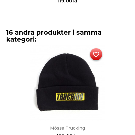
119,00 kr
16 andra produkter i samma
kategori:
favorite_border
Mössa Trucking