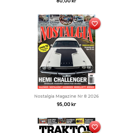
80,00 kr
favorite_border
Nostalgia Magazine Nr 8 2026
95,00 kr
favorite_border