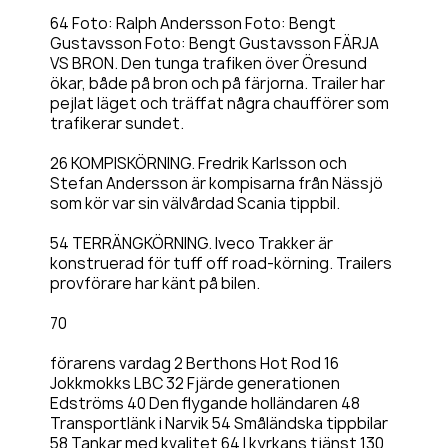
64 Foto: Ralph Andersson Foto: Bengt
Gustavsson Foto: Bengt Gustavsson FÄRJA
VS BRON. Den tunga trafiken över Öresund
ökar, både på bron och på färjorna. Trailer har
pejlat läget och träffat några chaufförer som
trafikerar sundet.
26 KOMPISKÖRNING. Fredrik Karlsson och
Stefan Andersson är kompisarna från Nässjö
som kör var sin välvårdad Scania tippbil.
54 TERRÄNGKÖRNING. Iveco Trakker är
konstruerad för tuff off road-körning. Trailers
provförare har känt på bilen.
70
förarens vardag 2 Berthons Hot Rod 16
Jokkmokks LBC 32 Fjärde generationen
Edströms 40 Den flygande holländaren 48
Transportlänk i Narvik 54 Småländska tippbilar
58 Tankar med kvalitet 64 I kyrkans tjänst 130