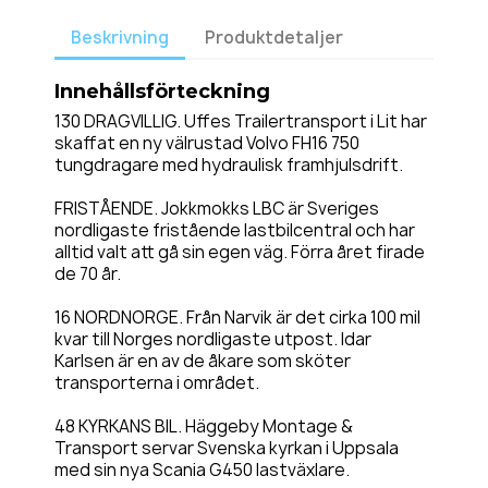
Beskrivning
Produktdetaljer
Innehållsförteckning
130 DRAGVILLIG. Uffes Trailertransport i Lit har
skaffat en ny välrustad Volvo FH16 750
tungdragare med hydraulisk framhjulsdrift.
FRISTÅENDE. Jokkmokks LBC är Sveriges
nordligaste fristående lastbilcentral och har
alltid valt att gå sin egen väg. Förra året firade
de 70 år.
16 NORDNORGE. Från Narvik är det cirka 100 mil
kvar till Norges nordligaste utpost. Idar
Karlsen är en av de åkare som sköter
transporterna i området.
48 KYRKANS BIL. Häggeby Montage &
Transport servar Svenska kyrkan i Uppsala
med sin nya Scania G450 lastväxlare.