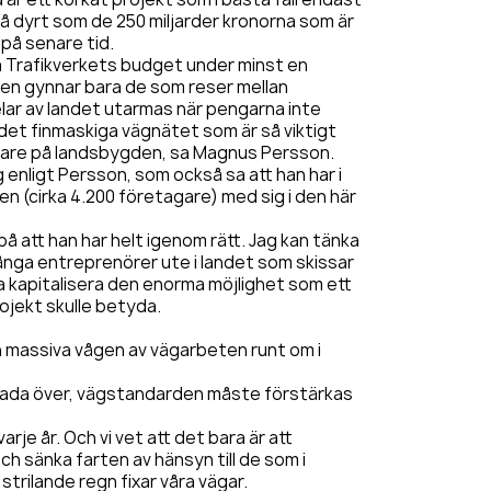
så dyrt som de 250 miljarder kronorna som är
på senare tid.
a Trafikverkets budget under minst en
men gynnar bara de som reser mellan
lar av landet utarmas när pengarna inte
a det finmaskiga vägnätet som är så viktigt
are på landsbygden, sa Magnus Persson.
enligt Persson, som också sa att han har i
n (cirka 4.200 företagare) med sig i den här
r på att han har helt igenom rätt. Jag kan tänka
många entreprenörer ute i landet som skissar
a kapitalisera den enorma möjlighet som ett
ojekt skulle betyda.
massiva vågen av vägarbeten runt om i
glada över, vägstandarden måste förstärkas
 varje år. Och vi vet att det bara är att
och sänka farten av hänsyn till de som i
strilande regn fixar våra vägar.