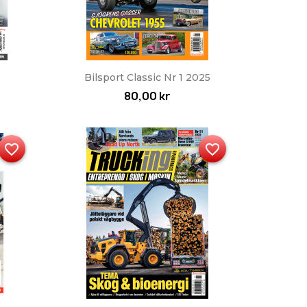
Snabbvy

Bilsport Classic Nr 1 2025
80,00 kr
favorite_border
favorite_border