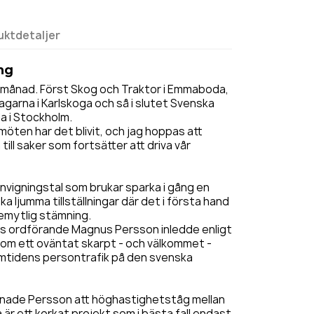
uktdetaljer
ng
smånad. Först Skog och Traktor i Emmaboda,
arna i Karlskoga och så i slutet Svenska
a i Stockholm.
öten har det blivit, och jag hoppas att
ill saker som fortsätter att driva vår
invigningstal som brukar sparka i gång en
a ljumma tillställningar där det i första hand
gemytlig stämning.
 ordförande Magnus Persson inledde enligt
om ett oväntat skarpt - och välkommet -
amtidens persontrafik på den svenska
nade Persson att höghastighetståg mellan
är ett korkat projekt som i bästa fall endast