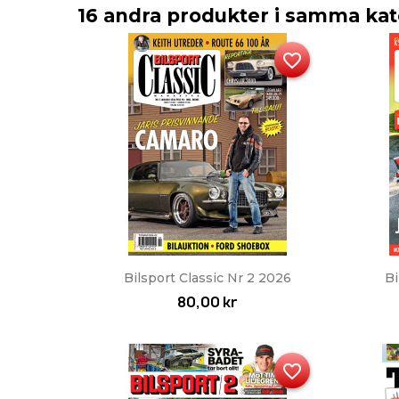
16 andra produkter i samma kat
favorite_border
Snabbvy

Bilsport Classic Nr 2 2026
Bi
80,00 kr
favorite_border