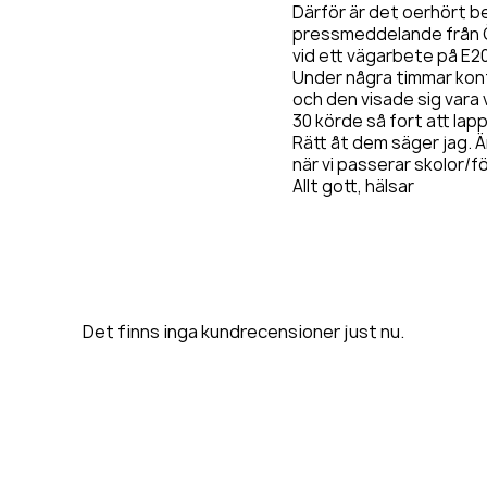
Därför är det oerhört b
pressmeddelande från Ö
vid ett vägarbete på E20
Under några timmar kont
och den visade sig vara 
30 körde så fort att lapp
Rätt åt dem säger jag. Ä
när vi passerar skolor/f
Allt gott, hälsar
Det finns inga kundrecensioner just nu.