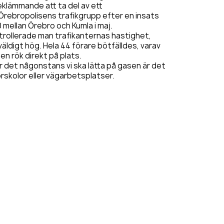
eklämmande att ta del av ett
rebropolisens trafikgrupp efter en insats
 mellan Örebro och Kumla i maj.
rollerade man trafikanternas hastighet,
väldigt hög. Hela 44 förare bötfälldes, varav
en rök direkt på plats.
r det någonstans vi ska lätta på gasen är det
örskolor eller vägarbetsplatser.