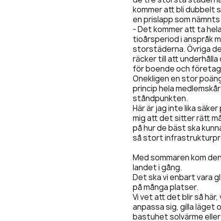
kommer att bli dubbelt 
en prislapp som nämnts 
- Det kommer att ta hel
tioårsperiod i anspråk 
storstäderna. Övriga de
räcker till att underhåll
för boende och företag
Onekligen en stor poäng 
princip hela medlemskåre
ståndpunkten.
Här är jag inte lika säke
mig att det sitter rätt 
på hur de bäst ska kunn
så stort infrastrukturpr
Med sommaren kom den 
landet i gång.
Det ska vi enbart vara 
på många platser.
Vi vet att det blir så här,
anpassa sig, gilla läget 
bastuhet solvärme eller 