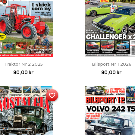
Snabbvy
Snabbvy


Traktor Nr 2 2025
Bilsport Nr 1 2026
80,00 kr
80,00 kr
favorite_border