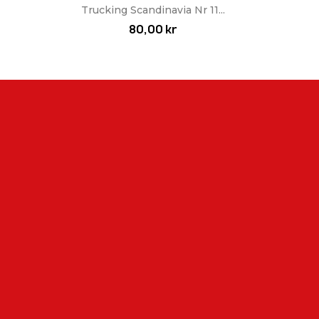
Snabbvy

Trucking Scandinavia Nr 11...
80,00 kr