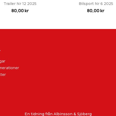
Snabbvy
Snabbvy


Trailer Nr 12 2025
Bilsport Nr 6 2025
80,00 kr
80,00 kr
Y
gar
merationer
ter
En tidning från Albinsson & Sjöberg