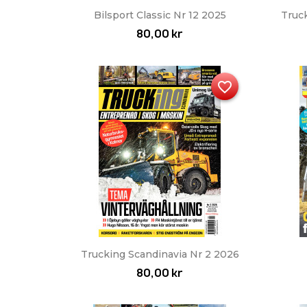
Snabbvy

Bilsport Classic Nr 12 2025
Truc
80,00 kr
favorite_border
Snabbvy

Trucking Scandinavia Nr 2 2026
80,00 kr