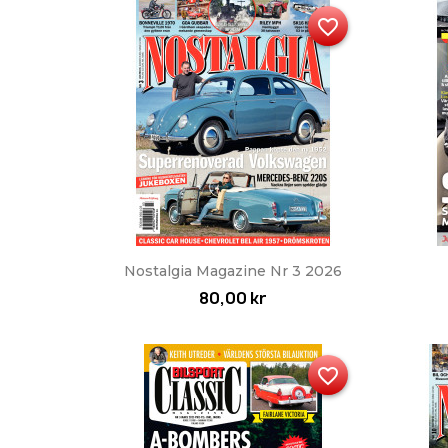
favorite_border
Snabbvy

Nostalgia Magazine Nr 3 2026
80,00 kr
favorite_border