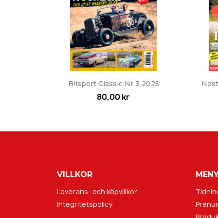
Snabbvy

Bilsport Classic Nr 3 2025
Nost
80,00 kr
VILLKOR
MEN
Leverans- och köpvillkor
Tidnin
Integritetspolicy
Prenu
Produk