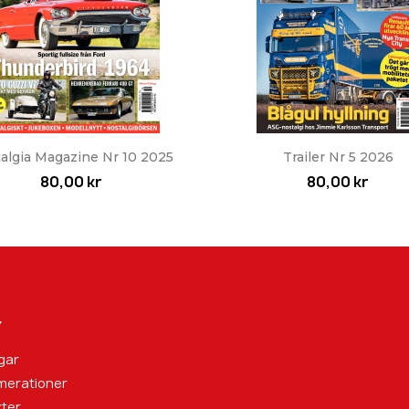
Snabbvy
Snabbvy


algia Magazine Nr 10 2025
Trailer Nr 5 2026
80,00 kr
80,00 kr
Y
gar
merationer
ter