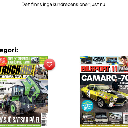
Det finns inga kundrecensioner just nu.
egori:
favorite_border