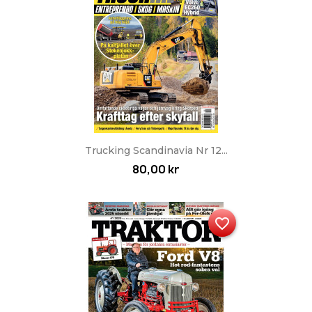
Trucking Scandinavia Nr 12...
80,00 kr
favorite_border