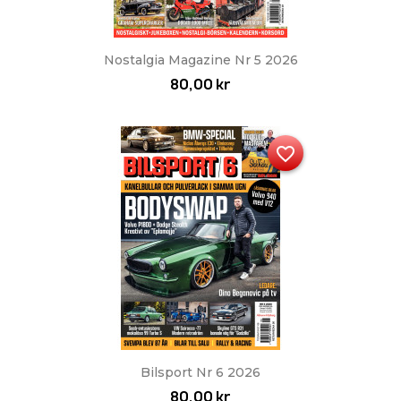
Nostalgia Magazine Nr 5 2026
80,00 kr
favorite_border
Bilsport Nr 6 2026
80,00 kr