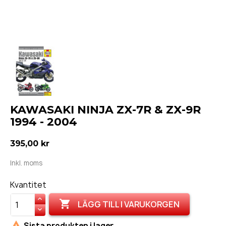
KAWASAKI NINJA ZX-7R & ZX-9R
1994 - 2004
395,00 kr
Inkl. moms
Kvantitet

LÄGG TILL I VARUKORGEN

Sista produkten i lager