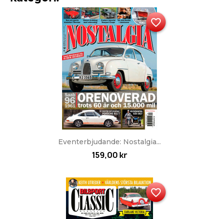
favorite_border
Eventerbjudande: Nostalgia...
159,00 kr
favorite_border