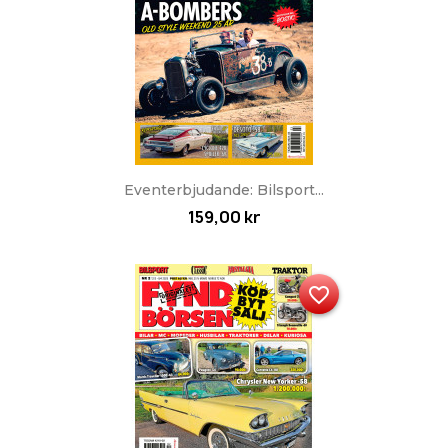
Eventerbjudande: Bilsport...
159,00 kr
favorite_border